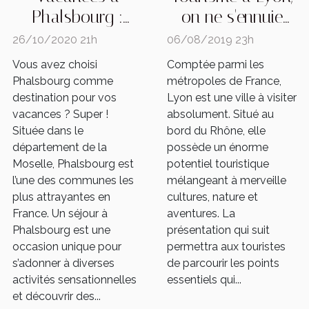
Phalsbourg :
on ne s'ennuie
quels sont les
jamais !
26/10/2020 21h
06/08/2019 23h
sites
Vous avez choisi
Comptée parmi les
incontournables ?
Phalsbourg comme
métropoles de France,
destination pour vos
Lyon est une ville à visiter
vacances ? Super !
absolument. Situé au
Située dans le
bord du Rhône, elle
département de la
possède un énorme
Moselle, Phalsbourg est
potentiel touristique
l’une des communes les
mélangeant à merveille
plus attrayantes en
cultures, nature et
France. Un séjour à
aventures. La
Phalsbourg est une
présentation qui suit
occasion unique pour
permettra aux touristes
s’adonner à diverses
de parcourir les points
activités sensationnelles
essentiels qui...
et découvrir des...