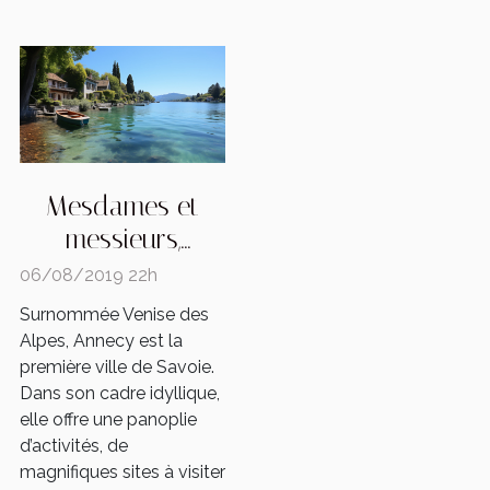
Mesdames et
messieurs,
bienvenue à
06/08/2019 22h
Annecy !
Surnommée Venise des
Alpes, Annecy est la
première ville de Savoie.
Dans son cadre idyllique,
elle offre une panoplie
d’activités, de
magnifiques sites à visiter