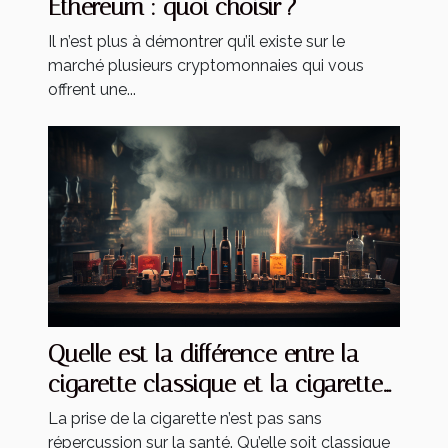
Ethereum : quoi choisir ?
Il n’est plus à démontrer qu’il existe sur le
marché plusieurs cryptomonnaies qui vous
offrent une...
Quelle est la différence entre la
cigarette classique et la cigarette
électronique ?
La prise de la cigarette n’est pas sans
répercussion sur la santé. Qu’elle soit classique