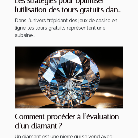
Les stratégies pour optimiser
l'utilisation des tours gratuits dans
les jeux de casino
Dans l'univers trépidant des jeux de casino en
ligne, les tours gratuits représentent une
aubaine...
Comment procéder à l’évaluation
d’un diamant ?
Un diamant est une pierre qui se vend avec