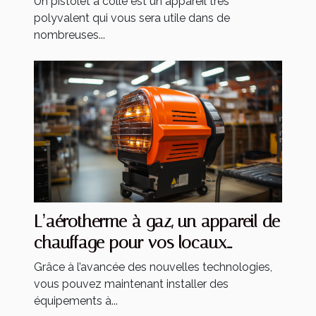
Un pistolet à colle est un appareil très
polyvalent qui vous sera utile dans de
nombreuses...
L’aérotherme à gaz, un appareil de
chauffage pour vos locaux
industriels
Grâce à l’avancée des nouvelles technologies,
vous pouvez maintenant installer des
équipements à...