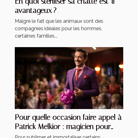
En quoi stériliser sa chatte est-il
avantageux ?
Malgré le fait que les animaux sont des
compagnies idéales pour les hommes,
certaines familles...
Pour quelle occasion faire appel à
Patrick Melkior : magicien pour
enfants ?
Pour sublimer et immortaliser certains