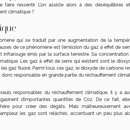
aire ressentir. L’on assiste alors à des déséquilibres e
ent climatique ?
ique
omène qui se traduit par une augmentation de la tempér
 causes de ce phénomène est l’émission du gaz à effet de serr
 infrarouge émis par la surface terrestre. Sa concentration
matique. Les gaz à effet de serre qui existent sont le dioxy
les gaz fluoré. Parmi tous ces gaz, le dioxyde de carbone res
 est donc responsable en grande partie du réchauffement clima
seuls responsables du réchauffement climatique. Il y a aus
gasinent d’importantes quantités de C02. De ce fait, elle
hère pour créer des dégâts. Mais malheureusement av
’ampleur, les gaz sont relâchés, accentuant un peu plus alo