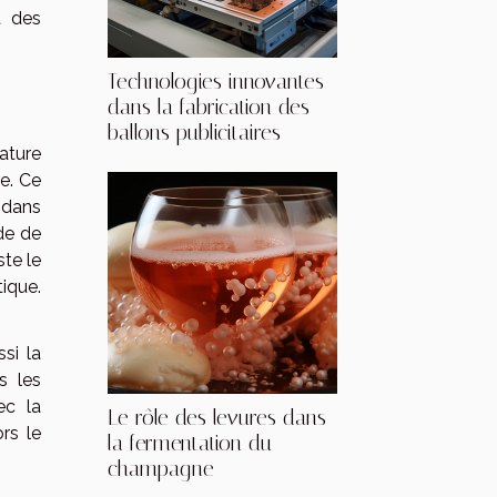
t des
Technologies innovantes
dans la fabrication des
ballons publicitaires
ature
e. Ce
 dans
de de
te le
tique.
si la
s les
ec la
Le rôle des levures dans
rs le
la fermentation du
champagne