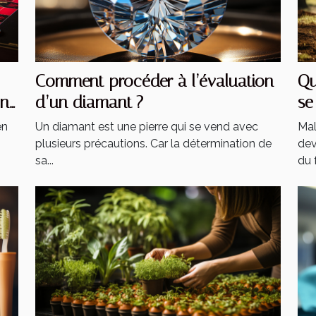
Comment procéder à l’évaluation
Qu
ans
d’un diamant ?
se
en
Un diamant est une pierre qui se vend avec
Mal
plusieurs précautions. Car la détermination de
dev
sa...
du f