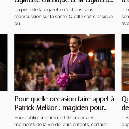
électronique ?
él
La prise de la cigarette n’est pas sans
Le 
répercussion sur la santé. Qu’elle soit classique
sem
ou...
avec
l
Pour quelle occasion faire appel à
Qu
Patrick Melkior : magicien pour
de
enfants ?
Pour sublimer et immortaliser certains
Les
moments de la vie de leurs enfants, certains
pop